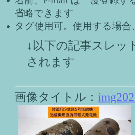
名前、e-mail は一度登
省略できます
タグ使用可。使用する場合
↓以下の記事スレッ
されます
画像タイトル：
img202