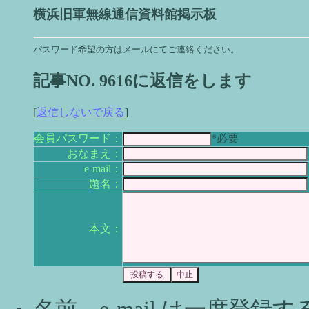
横浜旧軍無線通信資料館掲示板
パスワード希望の方はメールにてご連絡ください。
記事NO. 9616に返信をします
[
返信しないで戻る
]
会員パスワード：
*必要
おなまえ：
e-mail：
題名：
本文：